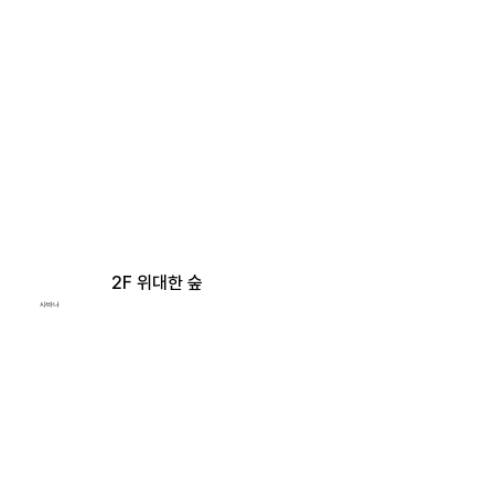
2F 위대한 숲
사바나