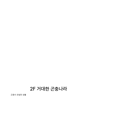
2F 거대한 곤충나라
곤충의 은밀한 생활