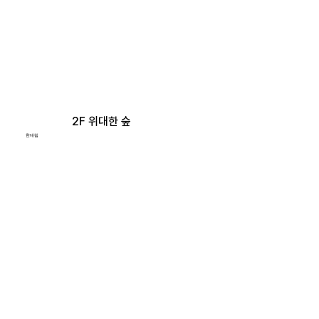
2F 위대한 숲
한대림