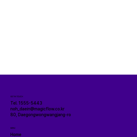
GET IN TOUCH
Tel. 1555-5443
noh_daein@magicflow.co.kr
80, Daegongwongwangjang-ro
MENU
Home